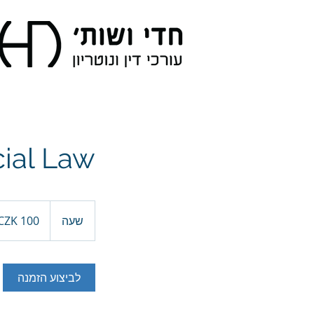
ial Law
100
קורונה
שעה
ש
צ׳כית
ע
לביצוע הזמנה